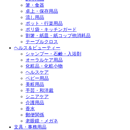
箸・食器
卓上・保存用品
流し用品
ポット・行楽用品
ポリ袋・キッチンガード
割箸・紙皿・紙コップ他消耗品
テーブルクロス
ヘルス＆ビューティー
シャンプー・石鹸・入浴剤
オーラルケア用品
化粧品・化粧小物
ヘルスケア
ベビー用品
美粧用品
手芸・和洋裁
シニアケア
介護用品
香水
郵便関係
老眼鏡・メガネ
文具・事務用品