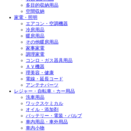
多目的収納用品
空間収納
家電・照明
エアコン・空調機器
冷房用品
暖房用品
その他暖房用品
家事家電
調理家電
コンロ・ガス器具用品
ＡＶ機器
理美容・健康
電線・延長コード
アンテナパーツ
レジャー・自転車・カー用品
洗車用品
ワックスケミカル
オイル・添加剤
バッテリー・電装・バルブ
車内用品・車外用品
車内小物