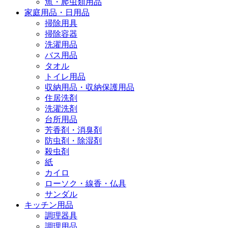
魚・爬虫類用品
家庭用品・日用品
掃除用具
掃除容器
洗濯用品
バス用品
タオル
トイレ用品
収納用品・収納保護用品
住居洗剤
洗濯洗剤
台所用品
芳香剤・消臭剤
防虫剤・除湿剤
殺虫剤
紙
カイロ
ローソク・線香・仏具
サンダル
キッチン用品
調理器具
調理用品