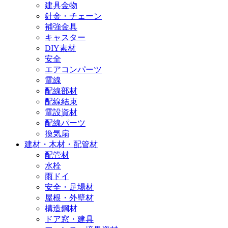
建具金物
針金・チェーン
補強金具
キャスター
DIY素材
安全
エアコンパーツ
電線
配線部材
配線結束
電設資材
配線パーツ
換気扇
建材・木材・配管材
配管材
水栓
雨ドイ
安全・足場材
屋根・外壁材
構造鋼材
ドア窓・建具