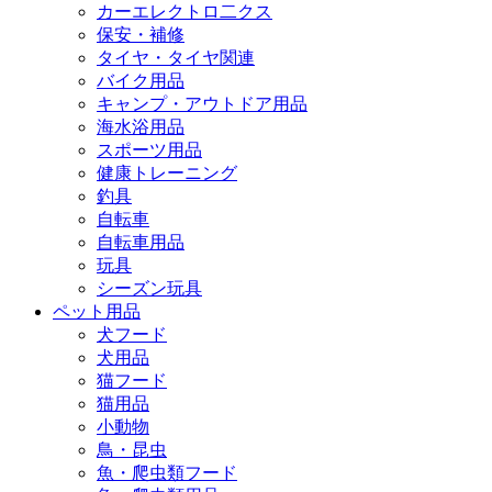
カーエレクトロ二クス
保安・補修
タイヤ・タイヤ関連
バイク用品
キャンプ・アウトドア用品
海水浴用品
スポーツ用品
健康トレーニング
釣具
自転車
自転車用品
玩具
シーズン玩具
ペット用品
犬フード
犬用品
猫フード
猫用品
小動物
鳥・昆虫
魚・爬虫類フード