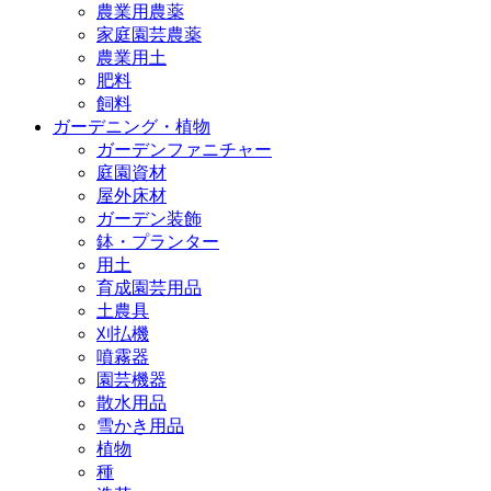
農業用農薬
家庭園芸農薬
農業用土
肥料
飼料
ガーデニング・植物
ガーデンファニチャー
庭園資材
屋外床材
ガーデン装飾
鉢・プランター
用土
育成園芸用品
土農具
刈払機
噴霧器
園芸機器
散水用品
雪かき用品
植物
種