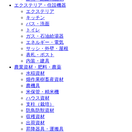
エクステリア・住設機器
エクステリア
キッチン
バス・洗面
トイレ
ガス・石油給湯器
エネルギー・電気
サッシ・外壁・屋根
表札・ポスト
内装・建具
農業資材・肥料・農薬
水稲資材
畑作果樹畜産資材
農機具
米保管・精米機
ハウス資材
支柱（栽培）
防鳥防獣資材
収穫資材
出荷資材
昇降器具・運搬具