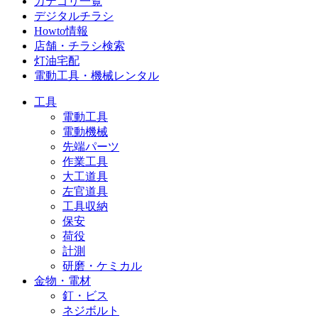
カテゴリ一覧
デジタルチラシ
Howto情報
店舗・チラシ検索
灯油宅配
電動工具・機械レンタル
工具
電動工具
電動機械
先端パーツ
作業工具
大工道具
左官道具
工具収納
保安
荷役
計測
研磨・ケミカル
金物・電材
釘・ビス
ネジボルト