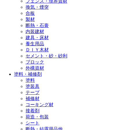
フェンス・境界資材
換気・煙突
合板
製材
断熱・石膏
内装建材
建具・床材
養生用品
ＤＩＹ木材
セメント・砂・砂利
ブロック
外構資材
塗料・補修剤
塗料
塗装具
テープ
補修材
コーキング材
接着剤
荷造・包装
シート
断熱・結露用品他