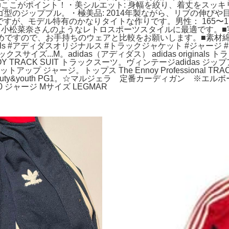
ここがポイント！・​美シルエット: 身幅を絞り、着丈をスッ
ゴ型のジッププル。・​極美品: 2014年製ながら、リブの伸び
すが、モデル特有のかなりタイトな作りです。​男性： 165〜
、小松菜奈さんのようなレトロスポーツスタイルに最適です。​■実
が細めですので、お手持ちのウェアと比較をお願いします。​■素材綿
iginals #アディダスオリジナルス #トラックジャケット #ジャージ #
イズ...M。adidas（アディダス） adidas originals ト
 TRACK SUIT トラックスーツ。ヴィンテージadidas 
 ジャージ。トップス The Ennoy Professional TRA
 beauty&youth PG1。☆マルジェラ 定番カーディガン ※エ
 ジャージ Mサイズ LEGMAR