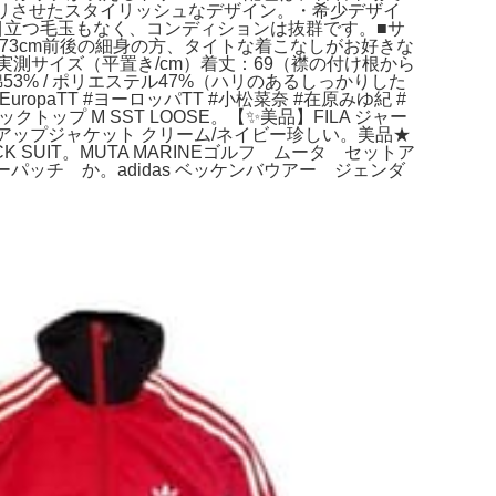
キリさせたスタイリッシュなデザイン。・​希少デザイ
や目立つ毛玉もなく、コンディションは抜群です。​■サ
173cm前後の細身の方、タイトな着こなしがお好きな
測サイズ（平置き/cm）​着丈：69（襟の付け根から
53% / ポリエステル47%（ハリのあるしっかりした
EuropaTT #ヨーロッパTT #小松菜奈 #在原みゆ紀 #
ラックトップ M SST LOOSE。【✨美品】FILA ジャー
ジップアップジャケット クリーム/ネイビー珍しい。美品★
CK SUIT。MUTA MARINEゴルフ ムータ セットア
ルボーパッチ か。adidas ベッケンバウアー ジェンダ