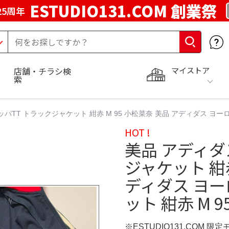
ESTUDIO131.COM 創業祭
25周年
マイストア
店舗・チラシ検
索
ッパTT トラックジャケット 紺赤 M 95 小松菜奈 美品 アディダス ヨー
HOT !
​美品 アディ
ジャケット 紺赤
ディダス ヨー
ット 紺赤 M 
※ESTUDIO131.COM 限