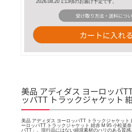
2026.08.20 1:13頃のお届け予定です。
受け取り方法・送料につ
カートに入れ
​美品 アディダス ヨーロッパT
ッパTT トラックジャケット 紺
美品 アディダス ヨーロッパTT トラックジャケット 
ーロッパTT トラックジャケット 紺赤 M 95 小松菜奈。​
パTT」。現行品にはない綿混素材のハリのある質