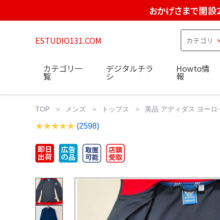
おかげさまで開設
ESTUDIO131.COM
カテゴリ一
デジタルチラ
Howto情
覧
シ
報
TOP
メンズ
トップス
​美品 アディダス ヨーロ
(2598)