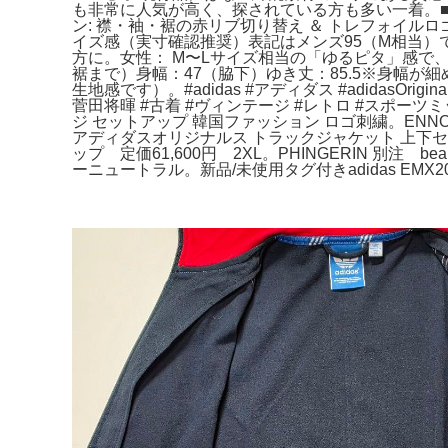
も非常に人気が高く、探されている方も多い一着。​■
ン: 襟・袖・裾の赤リブ切り替え ＆ トレフォイルロ
イズ感（実寸確認推奨）表記はメンズ95（M相当）で
方に。​女性： M〜Lサイズ相当の「ゆるピタ」感で
裾まで）​身幅：47（脇下）​ゆき丈：85.5※身幅
生地感です）。​#adidas #アディダス #adidasOr
菅田将暉 #古着 #ヴィンテージ #レトロ #スポーツミックスサ
ジ セットアップ 韓国ファッション ロゴ刺繍。ENNOY
アディダスオリジナルス トラックジャケット 上下セットアップ
ップ 定価61,600円 2XL。PHINGERIN 別注
ーニュートラル。新品/未使用タグ付きadidas EMX20