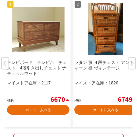
テレビボード テレビ台 チェ
ラタン 籐 ４段チェスト アンテ
スト 4段引き出しチェスト ナ
ィーク 棚 ヴィンテージ
チュラルウッド
マイストア在庫：
2117
マイストア在庫：
1826
6670
6749
税込
円
税込
円
カートに入れる
カートに入れる