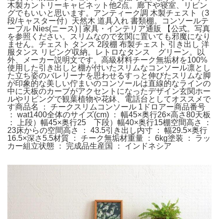
木製カントリーキャビネット他2点。廊下や寝室、リビン
グでもいいと思います。アンティーク調 木製チェスト（3
段/キャスター付）天然木 道具入れ 書類棚。コンソールテ
ーブル Nies(ニース) | 家具・インテリア通販 【公式。写真
を参照ください。スリムなので玄関に置いても邪魔になり
ません。チェスト タンス 2段棚 布製チェスト 引き出し 洋
服タンス リビング収納。レトロなタンス グリーン。以
外、メーカー説明文です。高級材料チーク無垢材を100%
使用した引き出しと棚が付いたスリムなコンソール凛とし
た立ち姿のバレリーナを思わせるすっと伸びたスリムな脚
が印象的な美しい佇まいのコンソールは直線的なラインの
中に天板のカーブがアクセントになったデザイン玄関ホー
ルやリビングで観葉植物や花鉢、電話台としてオススメで
す商品名 ： チークスリムコンソール 1ドロアー商品番号
： wat1400全体のサイズ(cm) ： 幅45×奥行26×高さ80天板
： 上段）幅45×奥行25 下段）幅40×奥行15棚空間高さ ：
23床からの空間高さ ： 43.5引き出し内寸 ： 幅29.5×奥行
16.5×深さ5.5材質 ： チーク無垢材重量 ： 6kg塗装 ： ラッ
カー組立状態 ： 完成品生産国 ： インドネシア