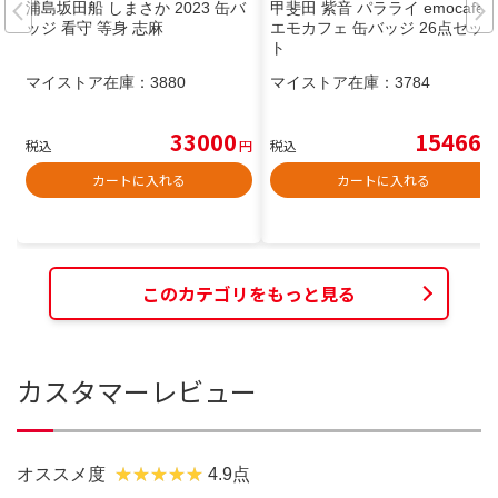
浦島坂田船 しまさか 2023 缶バ
甲斐田 紫音 パラライ emocafe
ッジ 看守 等身 志麻
エモカフェ 缶バッジ 26点セッ
ト
マイストア在庫：
3880
マイストア在庫：
3784
33000
15466
税込
円
税込
円
カートに入れる
カートに入れる
このカテゴリをもっと見る
カスタマーレビュー
オススメ度
4.9点