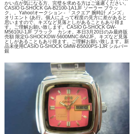
かい点が気になる方、完璧を求める方はご遠慮ください。
CASIO G-SHOCK GA-B2100-1A1JF ソーラー ブラッ
ク。。Yahoo!オークション - 「スクエア 腕時計 メンズ」
オリエント (あ行。個人によって程度の見方に差があると
思いますので、キズなど見落としがあることもあり得ま
す。ご理解お願い致します。CASIO G-SHOCK GW-
M5610U-1JF ブラック カシオ。本日3月20日のみ最終販
売額 限定G-SHOCKDW-5600MNC-8A2JF。キズなど見落
としがあることもあり得ます。ご理解お願い致します。新
品未使用CASIO G-SHOCK GMW-B5000PS-1JR シルバー
銀