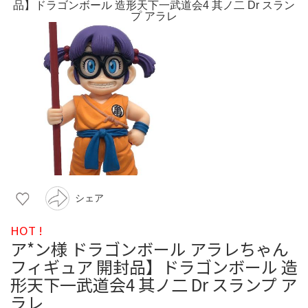
シェア
HOT !
ア*ン様 ドラゴンボール アラレちゃん
フィギュア 開封品】ドラゴンボール 造
形天下一武道会4 其ノ二 Dr スランプ ア
ラレ